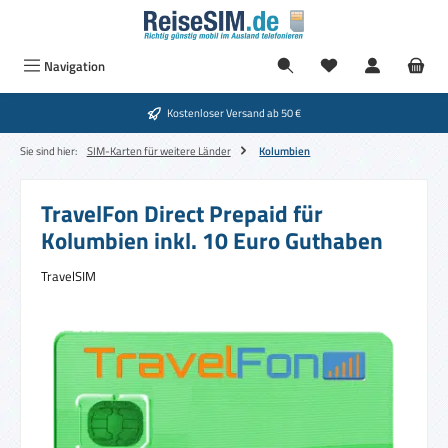
Zum Hauptinhalt springen
Navigation
Kostenloser Versand ab 50 €
Sie sind hier:
SIM-Karten für weitere Länder
Kolumbien
TravelFon Direct Prepaid für
Kolumbien inkl. 10 Euro Guthaben
TravelSIM
Bildergalerie überspringen