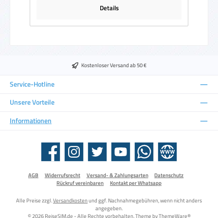
Details
Kostenloser Versand ab 50 €
Service-Hotline
Unsere Vorteile
Informationen
Facebook
Instagram
Twitter
YouTube
WhatsApp
Website
AGB
Widerrufsrecht
Versand- & Zahlungsarten
Datenschutz
Rückruf vereinbaren
Kontakt per Whatsapp
Alle Preise zzgl.
Versandkosten
und ggf. Nachnahmegebühren, wenn nicht anders
angegeben.
© 2026 ReiseSIM.de - Alle Rechte vorbehalten. Theme by
ThemeWare®