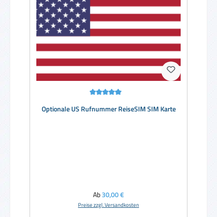
Durchschnittliche Bewertung von 5 von 5 Sternen
Optionale US Rufnummer ReiseSIM SIM Karte
Regulärer Preis:
Ab
30,00 €
Preise zzgl. Versandkosten