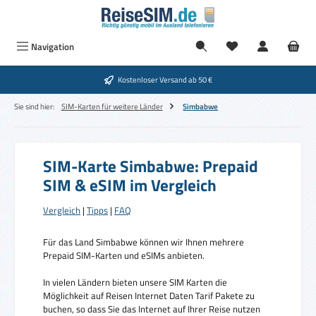
Zum Hauptinhalt springen
Navigation
Kostenloser Versand ab 50 €
Sie sind hier:
SIM-Karten für weitere Länder
Simbabwe
SIM-Karte Simbabwe: Prepaid
SIM & eSIM im Vergleich
Vergleich
|
Tipps
|
FAQ
Für das Land Simbabwe können wir Ihnen mehrere
Prepaid SIM-Karten und eSIMs anbieten.
In vielen Ländern bieten unsere SIM Karten die
Möglichkeit auf Reisen Internet Daten Tarif Pakete zu
buchen, so dass Sie das Internet auf Ihrer Reise nutzen