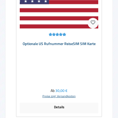
Durchschnittliche Bewertung von 5 von 5 Sternen
Optionale US Rufnummer ReiseSIM SIM Karte
Regulärer Preis:
Ab
30,00 €
Preise zzgl. Versandkosten
Details