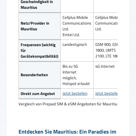
Geschwindigkeit in
Mauritius
Cellplus Mobile
Cellplus Mobile
Cell
Netz/Provider in
Communications
Communications
Com
Mauritius
Ltd.
Ltd.
Ltd.
Emtel Ltd.
Emte
Landestypisch
GSM 900, GSM
Land
Frequenzen (wichtig
1800, UMTS
für
2100, LTE 1800
Gerätekompatibilität)
Bis zu 5G
4G Internet
4G I
Internet
Besonderheiten
möglich,
Hotspot erlaubt
Jetzt bestellen
Jetzt bestellen
Jetz
Direkt zum Angebot
Vergleich von Prepaid SIM & eSIM Angeboten für Mauritius
Entdecken Sie Mauritius: Ein Paradies im