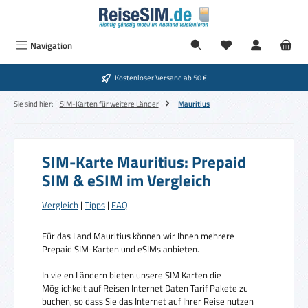
Zum Hauptinhalt springen
Navigation
Kostenloser Versand ab 50 €
Sie sind hier:
SIM-Karten für weitere Länder
Mauritius
SIM-Karte Mauritius: Prepaid
SIM & eSIM im Vergleich
Vergleich
|
Tipps
|
FAQ
Für das Land Mauritius können wir Ihnen mehrere
Prepaid SIM-Karten und eSIMs anbieten.
In vielen Ländern bieten unsere SIM Karten die
Möglichkeit auf Reisen Internet Daten Tarif Pakete zu
buchen, so dass Sie das Internet auf Ihrer Reise nutzen