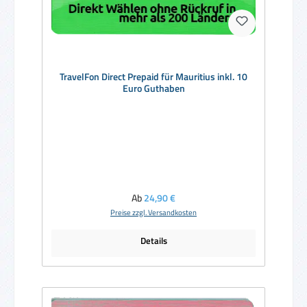
TravelFon Direct Prepaid für Mauritius inkl. 10
Euro Guthaben
Regulärer Preis:
Ab
24,90 €
Preise zzgl. Versandkosten
Details