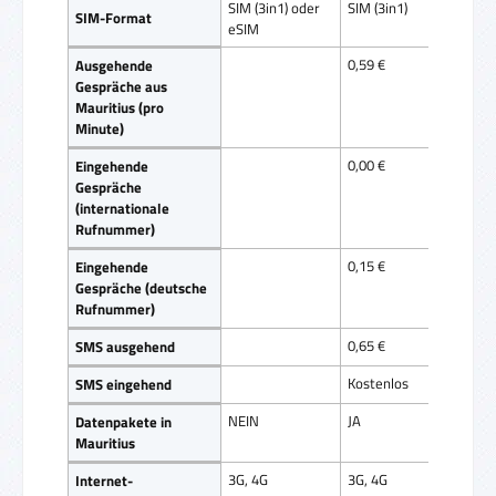
SIM (3in1) oder
SIM (3in1)
SIM 
SIM-Format
eSIM
0,59 €
1,25
Ausgehende
Gespräche aus
Mauritius (pro
Minute)
0,00 €
0,85
Eingehende
Gespräche
(internationale
Rufnummer)
0,15 €
1,00
Eingehende
Gespräche (deutsche
Rufnummer)
0,65 €
0,65
SMS ausgehend
Kostenlos
Kost
SMS eingehend
NEIN
JA
NEI
Datenpakete in
Mauritius
3G, 4G
3G, 4G
3G, 
Internet-