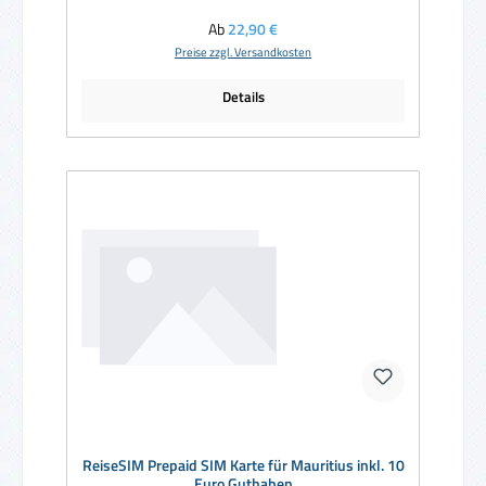
Regulärer Preis:
Ab
22,90 €
Preise zzgl. Versandkosten
Details
ReiseSIM Prepaid SIM Karte für Mauritius inkl. 10
Euro Guthaben