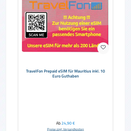
TravelFon Prepaid eSIM für Mauritius inkl. 10
Euro Guthaben
Regulärer Preis:
Ab
24,90 €
Preise zzgl. Versandkosten