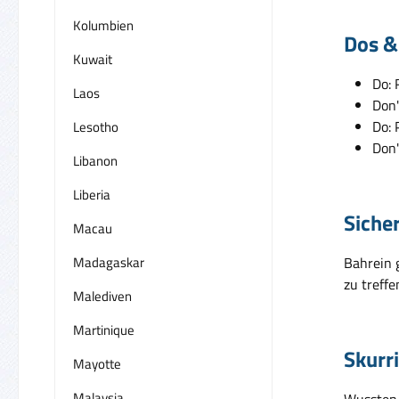
Kolumbien
Dos &
Kuwait
Do: 
Laos
Don'
Do: 
Lesotho
Don'
Libanon
Liberia
Siche
Macau
Madagaskar
Bahrein g
zu treff
Malediven
Martinique
Skurr
Mayotte
Malaysia
Wussten 