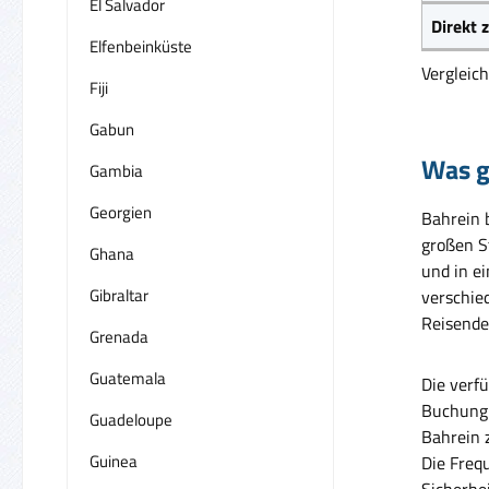
El Salvador
Direkt
Elfenbeinküste
Vergleic
Fiji
Gabun
Was g
Gambia
Georgien
Bahrein 
großen S
Ghana
und in e
Gibraltar
verschie
Reisende
Grenada
Guatemala
Die verf
Buchung 
Guadeloupe
Bahrein z
Guinea
Die Freq
Sicherhe