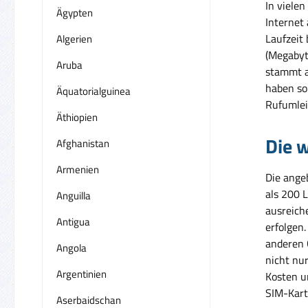
In vielen
Ägypten
Internet
Laufzeit
Algerien
(Megabyt
Aruba
stammt a
haben so 
Äquatorialguinea
Rufumlei
Äthiopien
Die w
Afghanistan
Armenien
Die ange
als 200 
Anguilla
ausreich
Antigua
erfolgen
anderen 
Angola
nicht nu
Argentinien
Kosten u
SIM-Karte
Aserbaidschan