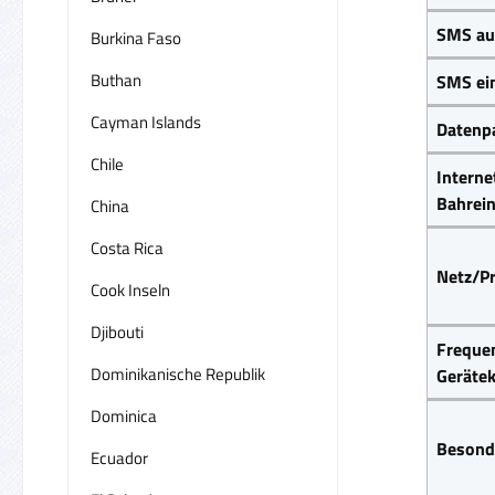
SMS au
Burkina Faso
Buthan
SMS ei
Cayman Islands
Datenpa
Chile
Interne
Bahrei
China
Costa Rica
Netz/Pr
Cook Inseln
Djibouti
Frequen
Dominikanische Republik
Gerätek
Dominica
Besond
Ecuador