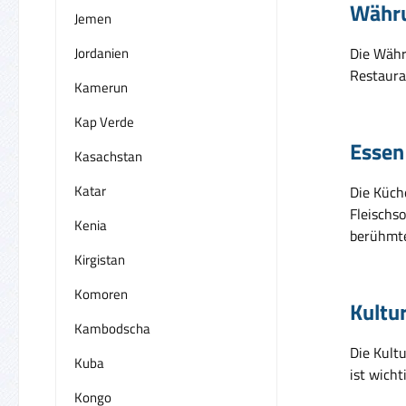
Währ
Jemen
Jordanien
Die Währu
Restauran
Kamerun
Kap Verde
Essen
Kasachstan
Katar
Die Küche
Fleischs
Kenia
berühmte
Kirgistan
Komoren
Kultu
Kambodscha
Die Kult
Kuba
ist wich
Kongo