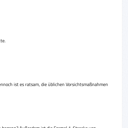
te.
 Dennoch ist es ratsam, die üblichen Vorsichtsmaßnahmen
on begann? Außerdem ist die Formel 1-Strecke von