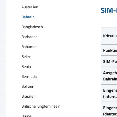
Australien
SIM-
Bahrain
Bangladesch
Kriteri
Barbados
Bahamas
Funkti
Belize
SIM-Fo
Benin
Ausgeh
Bermuda
Bahrein
Bolivien
Eingeh
Brasilien
(intern
Britische Jungferninseln
Eingeh
(deuts
Brunei