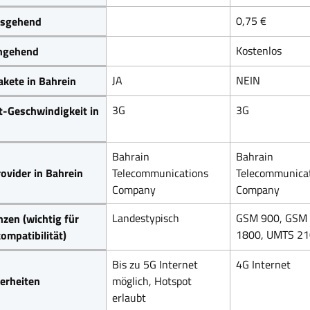
0,75 €
sgehend
Kostenlos
ngehend
JA
NEIN
kete in Bahrein
3G
3G
t-Geschwindigkeit in
n
Bahrain
Bahrain
ovider in Bahrein
Telecommunications
Telecommunica
Company
Company
Landestypisch
GSM 900, GSM
zen (wichtig für
1800, UMTS 2
ompatibilität)
Bis zu 5G Internet
4G Internet
erheiten
möglich, Hotspot
erlaubt