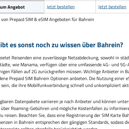
Jetzt bestellen
Jetzt bestellen
 zum Angebot
h von Prepaid SIM & eSIM Angeboten für Bahrein
ibt es sonst noch zu wissen über Bahrein?
bietet Reisenden eine zuverlässige Netzabdeckung, sowohl in städt
tädte, wie Manama, verfügen über eine umfassende 4G- und 5G-A
inigen Fällen auf 2G zurückgreifen müssen. Wichtige Anbieter in B
dene Prepaid SIM Bahrein Optionen anbieten. Die Nutzung einer eS
 sein, die ihre Mobilfunkverbindung schnell und unkompliziert ak
ügbaren Datenpakete variieren je nach Anbieter und können untersc
über Roaming-Gebühren und mögliche Kostenfallen zu informiere
u reisen. Beachten Sie, dass eine Registrierung der SIM Karte Bah
uenzen in Bahrein entsprechen den gängigen Standards, sodass die
itsaspekte sollten ebenfalls berücksichtigt werden