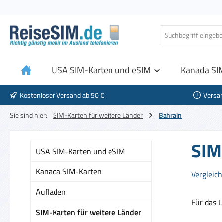
 Hauptinhalt springen
Zur Suche springen
Zur Hauptnavigation springen
USA SIM-Karten und eSIM
Kanada SI
Kostenloser Versand ab 50 €
Versa
Sie sind hier:
SIM-Karten für weitere Länder
Bahrain
SIM
USA SIM-Karten und eSIM
Kanada SIM-Karten
Vergleich
Aufladen
Für das 
SIM-Karten für weitere Länder