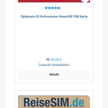
Durchschnittliche Bewertung von 5 von 5 Sternen
Optionale US Rufnummer ReiseSIM SIM Karte
Regulärer Preis:
Ab
30,00 €
Preise zzgl. Versandkosten
Details