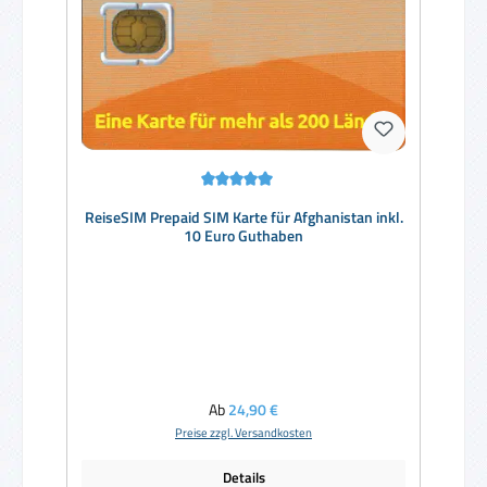
Durchschnittliche Bewertung von 5 von 5 Sternen
ReiseSIM Prepaid SIM Karte für Afghanistan inkl.
10 Euro Guthaben
Regulärer Preis:
Ab
24,90 €
Preise zzgl. Versandkosten
Details