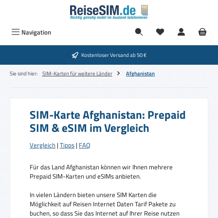
Zum Hauptinhalt springen
Navigation
Kostenloser Versand ab 50 €
Sie sind hier:
SIM-Karten für weitere Länder
Afghanistan
SIM-Karte Afghanistan: Prepaid
SIM & eSIM im Vergleich
Vergleich
|
Tipps
|
FAQ
Für das Land Afghanistan können wir Ihnen mehrere
Prepaid SIM-Karten und eSIMs anbieten.
In vielen Ländern bieten unsere SIM Karten die
Möglichkeit auf Reisen Internet Daten Tarif Pakete zu
buchen, so dass Sie das Internet auf Ihrer Reise nutzen