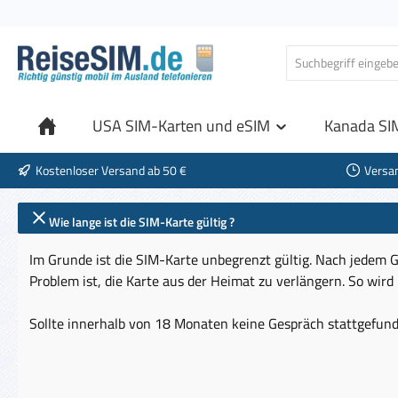
 Hauptinhalt springen
Zur Suche springen
Zur Hauptnavigation springen
USA SIM-Karten und eSIM
Kanada SI
Kostenloser Versand ab 50 €
Versa
Wie lange ist die SIM-Karte gültig ?
Im Grunde ist die SIM-Karte unbegrenzt gültig. Nach jedem G
Problem ist, die Karte aus der Heimat zu verlängern. So wird r
Sollte innerhalb von 18 Monaten keine Gespräch stattgefund