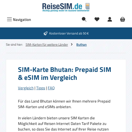
Zum Hauptinhalt springen
Navigation
Kostenloser Versand ab 50 €
Sie sind hier:
SIM-Karten für weitere Länder
Buthan
SIM-Karte Bhutan: Prepaid SIM
& eSIM im Vergleich
Vergleich
|
Tipps
|
FAQ
Für das Land Bhutan können wir Ihnen mehrere Prepaid
SIM-Karten und eSIMs anbieten.
In vielen Ländern bieten unsere SIM Karten die
Möglichkeit auf Reisen Internet Daten Tarif Pakete zu
buchen, so dass Sie das Internet auf Ihrer Reise nutzen