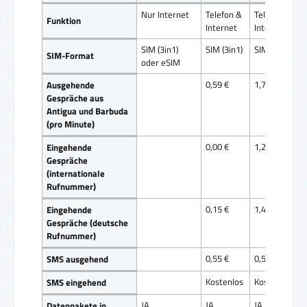
Nur Internet
Telefon &
Telefon &
Funktion
Internet
Internet
SIM (3in1)
SIM (3in1)
SIM (3in1)
SIM-Format
oder eSIM
0,59 €
1,75 €
Ausgehende
Gespräche aus
Antigua und Barbuda
(pro Minute)
0,00 €
1,25 €
Eingehende
Gespräche
(internationale
Rufnummer)
0,15 €
1,40 €
Eingehende
Gespräche (deutsche
Rufnummer)
0,55 €
0,55 €
SMS ausgehend
Kostenlos
Kostenlos
SMS eingehend
JA
JA
JA
Datenpakete in