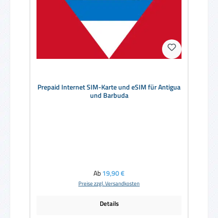
Prepaid Internet SIM-Karte und eSIM für Antigua
und Barbuda
Regulärer Preis:
Ab
19,90 €
Preise zzgl. Versandkosten
Details