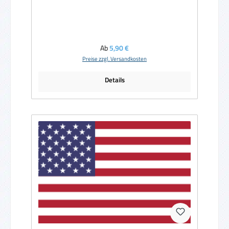
Regulärer Preis:
Ab
5,90 €
Preise zzgl. Versandkosten
Details