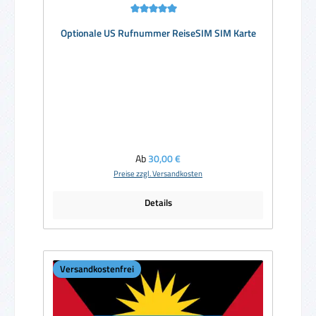
Durchschnittliche Bewertung von 5 von 5 Sternen
Optionale US Rufnummer ReiseSIM SIM Karte
Regulärer Preis:
Ab
30,00 €
Preise zzgl. Versandkosten
Details
Versandkostenfrei