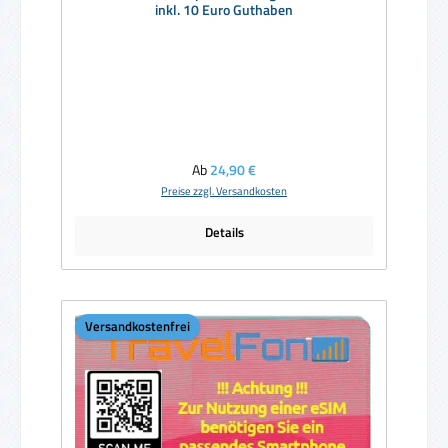
inkl. 10 Euro Guthaben
Regulärer Preis:
Ab
24,90 €
Preise zzgl. Versandkosten
Details
Versandkostenfrei