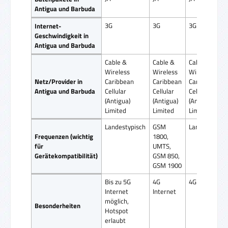
Antigua und Barbuda
3G
3G
3G
Internet-
Geschwindigkeit in
Antigua und Barbuda
Cable &
Cable &
Cable &
Wireless
Wireless
Wireless
Netz/Provider in
Caribbean
Caribbean
Caribbean
Antigua und Barbuda
Cellular
Cellular
Cellular
(Antigua)
(Antigua)
(Antigua)
Limited
Limited
Limited
Landestypisch
GSM
Landestypisc
Frequenzen (wichtig
1800,
für
UMTS,
Gerätekompatibilität)
GSM 850,
GSM 1900
Bis zu 5G
4G
4G Internet
Internet
Internet
möglich,
Besonderheiten
Hotspot
erlaubt