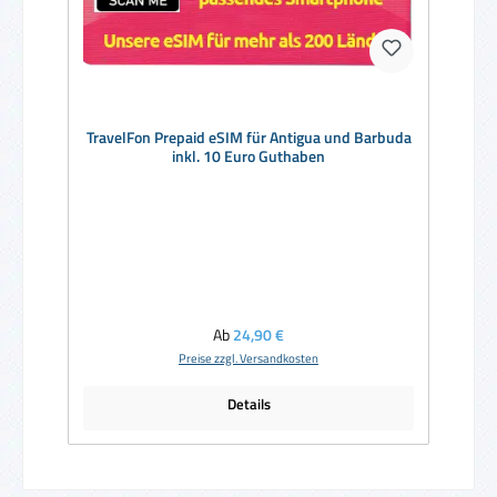
TravelFon Prepaid eSIM für Antigua und Barbuda
inkl. 10 Euro Guthaben
Regulärer Preis:
Ab
24,90 €
Preise zzgl. Versandkosten
Details