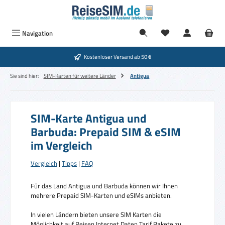
Zum Hauptinhalt springen
Navigation
Kostenloser Versand ab 50 €
Sie sind hier:
SIM-Karten für weitere Länder
Antigua
SIM-Karte Antigua und
Barbuda: Prepaid SIM & eSIM
im Vergleich
Vergleich
|
Tipps
|
FAQ
Für das Land Antigua und Barbuda können wir Ihnen
mehrere Prepaid SIM-Karten und eSIMs anbieten.
In vielen Ländern bieten unsere SIM Karten die
Möglichkeit auf Reisen Internet Daten Tarif Pakete zu