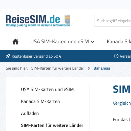
 Hauptinhalt springen
Zur Suche springen
Zur Hauptnavigation springen
USA SIM-Karten und eSIM
Kanada SI
Kostenloser Versand ab 50 €
Versa
Sie sind hier:
SIM-Karten für weitere Länder
Bahamas
SIM
USA SIM-Karten und eSIM
Kanada SIM-Karten
Vergleich
Aufladen
Für das 
SIM-Karten für weitere Länder