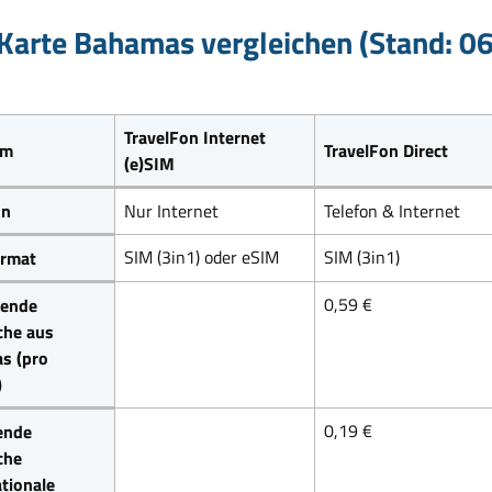
Karte Bahamas vergleichen (Stand: 0
TravelFon Internet
um
TravelFon Direct
(e)SIM
on
Nur Internet
Telefon & Internet
SIM (3in1) oder eSIM
SIM (3in1)
rmat
0,59 €
ende
che aus
s (pro
)
0,19 €
ende
che
ationale