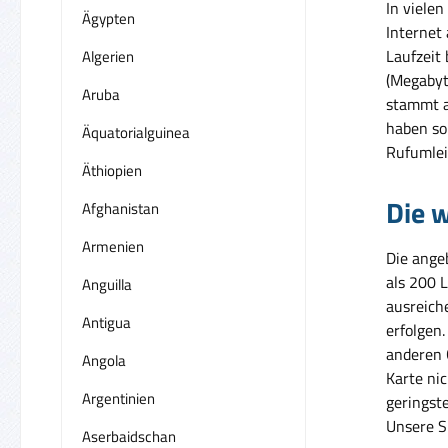
In vielen
Ägypten
Internet
Laufzeit
Algerien
(Megabyt
Aruba
stammt a
haben so 
Äquatorialguinea
Rufumlei
Äthiopien
Die w
Afghanistan
Armenien
Die ange
als 200 
Anguilla
ausreich
Antigua
erfolgen
anderen 
Angola
Karte ni
Argentinien
geringst
Unsere SI
Aserbaidschan