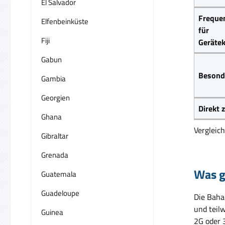
El Salvador
Frequen
Elfenbeinküste
für
Fiji
Gerätek
Gabun
Besond
Gambia
Georgien
Direkt
Ghana
Vergleic
Gibraltar
Grenada
Was g
Guatemala
Guadeloupe
Die Baha
und teilw
Guinea
2G oder 