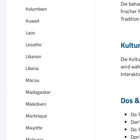
Die baha
Kolumbien
frischer 
Tradition
Kuwait
Laos
Kultu
Lesotho
Libanon
Die Kultu
wird wäh
Liberia
Interakt
Macau
Madagaskar
Dos &
Malediven
Do: 
Martinique
Don'
Mayotte
Do: 
Don'
Malaysia