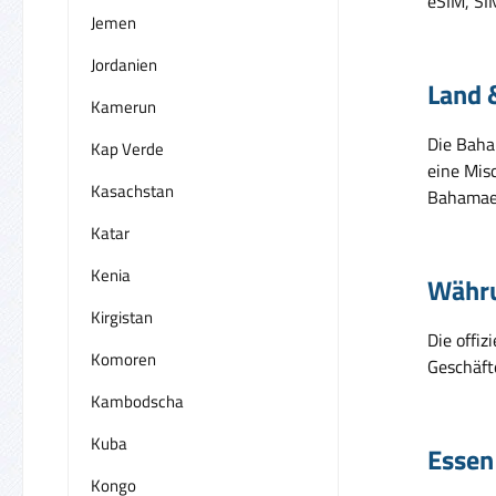
eSIM, SI
Jemen
Jordanien
Land 
Kamerun
Die Baha
Kap Verde
eine Mis
Kasachstan
Bahamaer
Katar
Kenia
Währ
Kirgistan
Die offiz
Komoren
Geschäft
Kambodscha
Kuba
Essen
Kongo