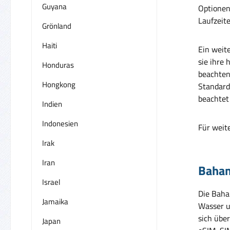
Guyana
Optionen
Laufzeit
Grönland
Haiti
Ein weit
sie ihre
Honduras
beachten
Hongkong
Standard
beachtet
Indien
Indonesien
Für weit
Irak
Iran
Baham
Israel
Die Baha
Jamaika
Wasser u
sich übe
Japan