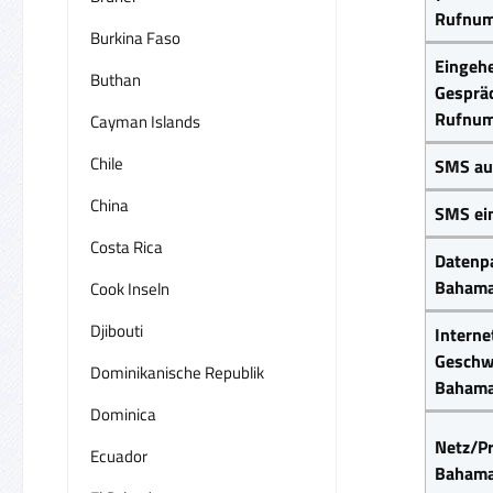
Rufnum
Burkina Faso
Eingeh
Buthan
Gesprä
Rufnum
Cayman Islands
Chile
SMS au
China
SMS ei
Costa Rica
Datenpa
Baham
Cook Inseln
Djibouti
Interne
Geschwi
Dominikanische Republik
Baham
Dominica
Netz/Pr
Ecuador
Baham