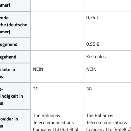
mer)
0,34 €
ende
che (deutsche
mer)
0,55 €
sgehend
Kostenlos
ngehend
NEIN
NEIN
kete in
as
3G
3G
t-
ndigkeit in
as
The Bahamas
The Bahamas
ovider in
Telecommunications
Telecommunications
as
Company Ltd (BaTelCo)
Company Ltd (BaTelCo