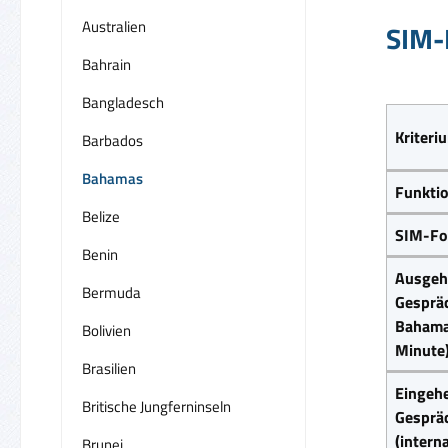
Australien
SIM-
Bahrain
Bangladesch
Kriteri
Barbados
Bahamas
Funkti
Belize
SIM-Fo
Benin
Ausgeh
Bermuda
Gesprä
Bahama
Bolivien
Minute
Brasilien
Eingeh
Britische Jungferninseln
Gesprä
(intern
Brunei