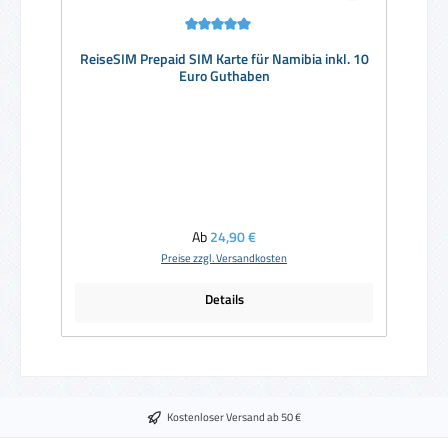
Durchschnittliche Bewertung von 5 von 5 Sternen
ReiseSIM Prepaid SIM Karte für Namibia inkl. 10
Euro Guthaben
Regulärer Preis:
Ab
24,90 €
Preise zzgl. Versandkosten
Details
Kostenloser Versand ab 50 €