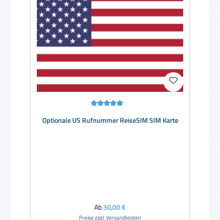
Durchschnittliche Bewertung von 5 von 5 Sternen
Optionale US Rufnummer ReiseSIM SIM Karte
Regulärer Preis:
Ab
30,00 €
Preise zzgl. Versandkosten