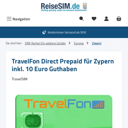
Zum Hauptinhalt springen
Navigation
Kostenloser Versand ab 50 €
Sie sind hier:
SIM-Karten für weitere Länder
Europa
Zypern
TravelFon Direct Prepaid für Zypern
inkl. 10 Euro Guthaben
TravelSIM
Bildergalerie überspringen