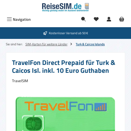
Zum Hauptinhalt springen
Navigation
Kostenloser Versand ab 50 €
Sie sind hier:
SIM-Karten für weitere Länder
Turk & Caicos Islands
TravelFon Direct Prepaid für Turk &
Caicos Isl. inkl. 10 Euro Guthaben
TravelSIM
Bildergalerie überspringen