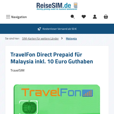
Zum Hauptinhalt springen
Navigation
Kostenloser Versand ab 50 €
Sie sind hier:
SIM-Karten für weitere Länder
Malaysia
TravelFon Direct Prepaid für
Malaysia inkl. 10 Euro Guthaben
TravelSIM
Bildergalerie überspringen