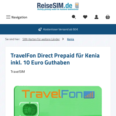
Zum Hauptinhalt springen
Navigation
Kostenloser Versand ab 50 €
Sie sind hier:
SIM-Karten für weitere Länder
Kenia
TravelFon Direct Prepaid für Kenia
inkl. 10 Euro Guthaben
TravelSIM
Bildergalerie überspringen