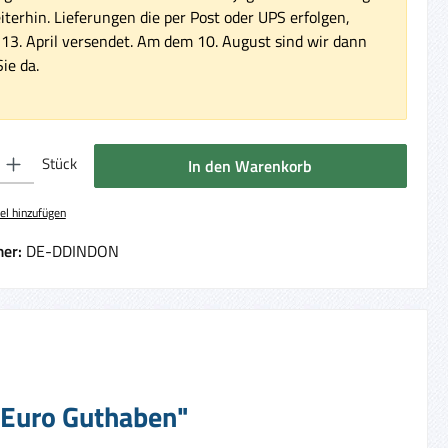
iterhin. Lieferungen die per Post oder UPS erfolgen,
3. April versendet. Am dem 10. August sind wir dann
ie da.
 Gib den gewünschten Wert ein oder benutze die Schaltflächen um die Anzahl 
Stück
In den Warenkorb
el hinzufügen
er:
DE-DDINDON
0 Euro Guthaben"