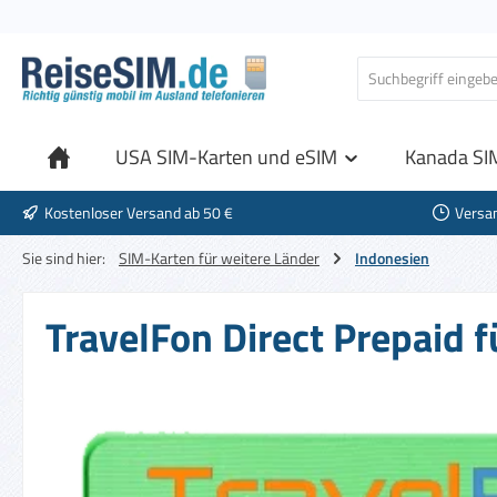
 Hauptinhalt springen
Zur Suche springen
Zur Hauptnavigation springen
USA SIM-Karten und eSIM
Kanada SI
Kostenloser Versand ab 50 €
Versa
Sie sind hier:
SIM-Karten für weitere Länder
Indonesien
TravelFon Direct Prepaid 
Bildergalerie überspringen