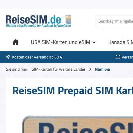
 Hauptinhalt springen
Zur Suche springen
Zur Hauptnavigation springen
USA SIM-Karten und eSIM
Kanada SI
Kostenloser Versand ab 50 €
Versa
Sie sind hier:
SIM-Karten für weitere Länder
Namibia
ReiseSIM Prepaid SIM Kart
Bildergalerie überspringen