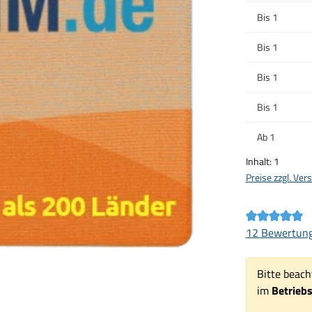
Bis
1
Bis
1
Bis
1
Bis
1
Ab
1
Inhalt:
1
Preise zzgl. Ve
Durchschnittl
12 Bewertun
Bitte beach
im
Betrieb