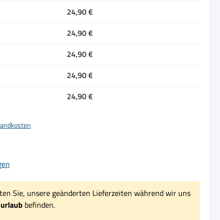
24,90 €
24,90 €
24,90 €
24,90 €
24,90 €
rsandkosten
iche Bewertung von 5 von 5 Sternen
gen
ten Sie, unsere geänderten Lieferzeiten während wir uns
surlaub
befinden.