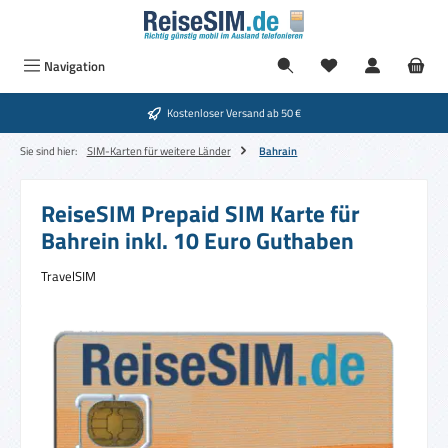
Zum Hauptinhalt springen
Navigation
Kostenloser Versand ab 50 €
Sie sind hier:
SIM-Karten für weitere Länder
Bahrain
ReiseSIM Prepaid SIM Karte für
Bahrein inkl. 10 Euro Guthaben
TravelSIM
Bildergalerie überspringen