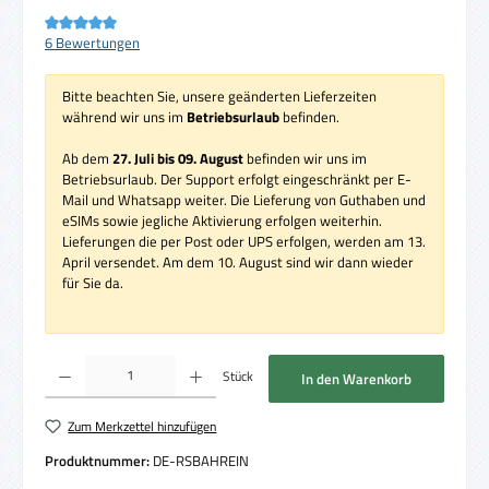
Durchschnittliche Bewertung von 5 von 5 Sternen
6 Bewertungen
Bitte beachten Sie, unsere geänderten Lieferzeiten
während wir uns im
Betriebsurlaub
befinden.
Ab dem
27. Juli bis 09. August
befinden wir uns im
Betriebsurlaub. Der Support erfolgt eingeschränkt per E-
Mail und Whatsapp weiter. Die Lieferung von Guthaben und
eSIMs sowie jegliche Aktivierung erfolgen weiterhin.
Lieferungen die per Post oder UPS erfolgen, werden am 13.
April versendet. Am dem 10. August sind wir dann wieder
für Sie da.
Produkt Anzahl: Gib den gewünschten Wert ein oder benutze die Schaltflächen um die 
Stück
In den Warenkorb
Zum Merkzettel hinzufügen
Produktnummer:
DE-RSBAHREIN