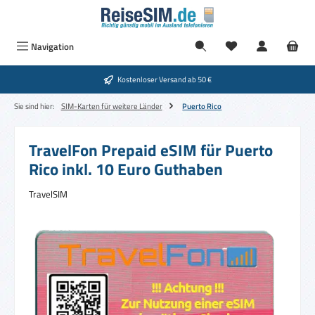
Zum Hauptinhalt springen
Navigation
Kostenloser Versand ab 50 €
Sie sind hier:
SIM-Karten für weitere Länder
Puerto Rico
TravelFon Prepaid eSIM für Puerto
Rico inkl. 10 Euro Guthaben
TravelSIM
Bildergalerie überspringen