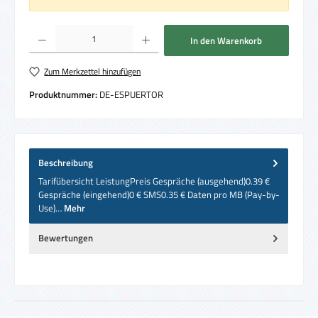
Produkt Anzahl: Gib den gewünschten Wert ein oder benutze die Schaltflächen um die 
In den Warenkorb
Zum Merkzettel hinzufügen
Produktnummer:
DE-ESPUERTOR
Beschreibung
Tarifübersicht LeistungPreis Gespräche (ausgehend)0.39 €
Gespräche (eingehend)0 € SMS0.35 € Daten pro MB (Pay-by-
Use)…
Mehr
Bewertungen