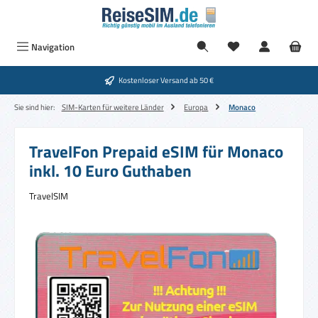
Zum Hauptinhalt springen
Navigation
Kostenloser Versand ab 50 €
Sie sind hier:
SIM-Karten für weitere Länder
Europa
Monaco
TravelFon Prepaid eSIM für Monaco
inkl. 10 Euro Guthaben
TravelSIM
Bildergalerie überspringen