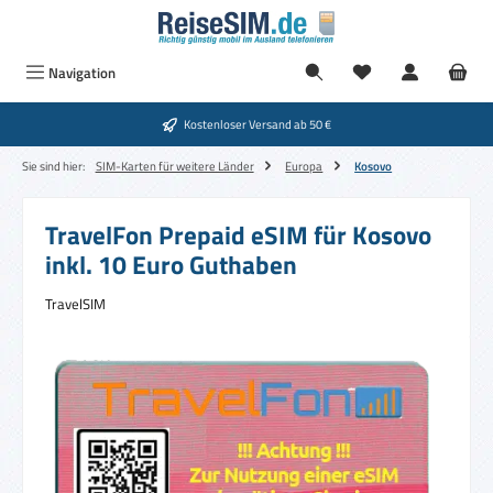
Zum Hauptinhalt springen
Navigation
Kostenloser Versand ab 50 €
Sie sind hier:
SIM-Karten für weitere Länder
Europa
Kosovo
TravelFon Prepaid eSIM für Kosovo
inkl. 10 Euro Guthaben
TravelSIM
Bildergalerie überspringen