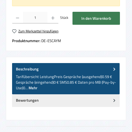
Produkt Anzahl: Gib den gewünschten Wert ein oder benutze die Schaltflächen um die 
Stück
In den Warenkorb
Zum Merkzettel hinzufügen
Produktnummer:
DE-ESCAYM
Beschreibung
Tarifübersicht LeistungPreis Gespräche (ausgehend)0.59 €
Gespräche (eingehend)0 € SMS0.85 € Daten pro MB (Pay-by-
Use)0…
Mehr
Bewertungen