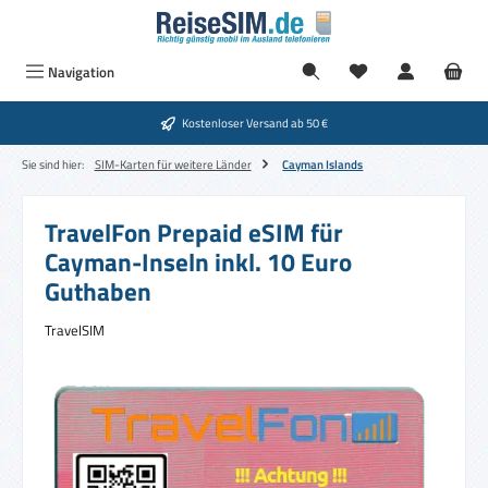
Zum Hauptinhalt springen
Navigation
Kostenloser Versand ab 50 €
Sie sind hier:
SIM-Karten für weitere Länder
Cayman Islands
TravelFon Prepaid eSIM für
Cayman-Inseln inkl. 10 Euro
Guthaben
TravelSIM
Bildergalerie überspringen