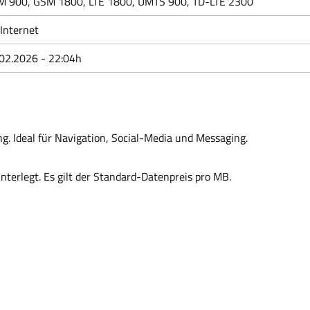
M 900, GSM 1800, LTE 1800, UMTS 900, TD-LTE 2300
Internet
02.2026 - 22:04h
g. Ideal für Navigation, Social-Media und Messaging.
interlegt. Es gilt der Standard-Datenpreis pro MB.