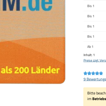
Bis
1
Bis
1
Bis
1
Bis
1
Ab
1
Inhalt:
1
Preise zzgl. Ve
Durchschnittl
9 Bewertung
Bitte beach
im
Betrieb