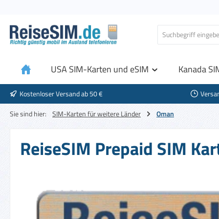
 Hauptinhalt springen
Zur Suche springen
Zur Hauptnavigation springen
USA SIM-Karten und eSIM
Kanada SI
Kostenloser Versand ab 50 €
Versa
Sie sind hier:
SIM-Karten für weitere Länder
Oman
ReiseSIM Prepaid SIM Kar
Bildergalerie überspringen