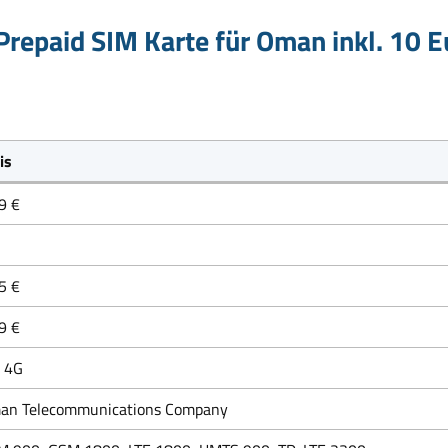
repaid SIM Karte für Oman inkl. 10 
is
9 €
5 €
9 €
 4G
an Telecommunications Company