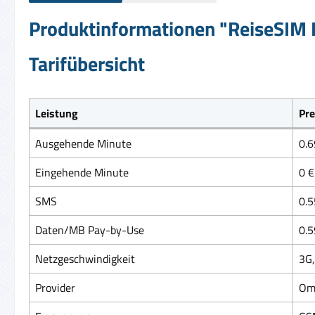
Produktinformationen "ReiseSIM P
Tarifübersicht
Leistung
Pre
Ausgehende Minute
0.6
Eingehende Minute
0 €
SMS
0.5
Daten/MB Pay-by-Use
0.5
Netzgeschwindigkeit
3G,
Provider
Om