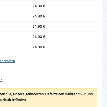
24,90 €
24,90 €
24,90 €
24,90 €
24,90 €
rsandkosten
iche Bewertung von 5 von 5 Sternen
en
ten Sie, unsere geänderten Lieferzeiten während wir uns
surlaub
befinden.