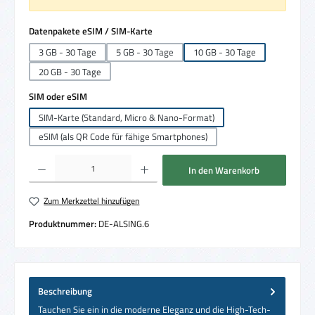
auswählen
Datenpakete eSIM / SIM-Karte
3 GB - 30 Tage
5 GB - 30 Tage
10 GB - 30 Tage
20 GB - 30 Tage
auswählen
SIM oder eSIM
SIM-Karte (Standard, Micro & Nano-Format)
eSIM (als QR Code für fähige Smartphones)
Produkt Anzahl: Gib den gewünschten Wert ein oder benutze die Schaltflächen um die 
In den Warenkorb
Zum Merkzettel hinzufügen
Produktnummer:
DE-ALSING.6
Beschreibung
Tauchen Sie ein in die moderne Eleganz und die High-Tech-