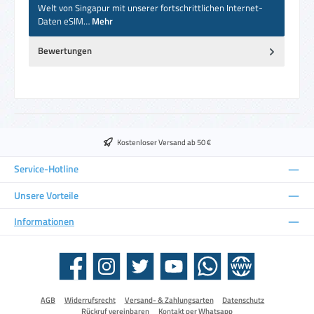
Welt von Singapur mit unserer fortschrittlichen Internet-
Daten eSIM…
Mehr
Bewertungen
Kostenloser Versand ab 50 €
Service-Hotline
Unsere Vorteile
Informationen
Facebook
Instagram
Twitter
YouTube
WhatsApp
Website
AGB
Widerrufsrecht
Versand- & Zahlungsarten
Datenschutz
Rückruf vereinbaren
Kontakt per Whatsapp