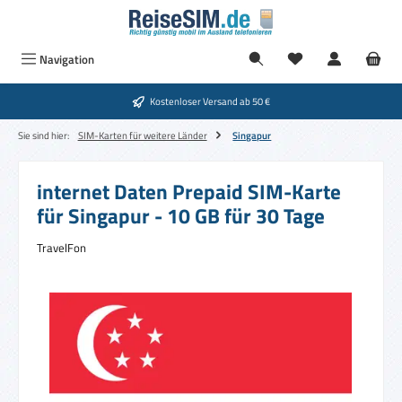
Zum Hauptinhalt springen
Navigation
Kostenloser Versand ab 50 €
Sie sind hier:
SIM-Karten für weitere Länder
Singapur
internet Daten Prepaid SIM-Karte
für Singapur - 10 GB für 30 Tage
TravelFon
Bildergalerie überspringen