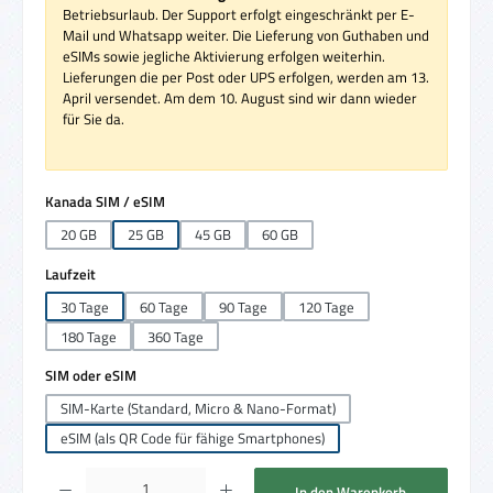
Betriebsurlaub. Der Support erfolgt eingeschränkt per E-
Mail und Whatsapp weiter. Die Lieferung von Guthaben und
eSIMs sowie jegliche Aktivierung erfolgen weiterhin.
Lieferungen die per Post oder UPS erfolgen, werden am 13.
April versendet. Am dem 10. August sind wir dann wieder
für Sie da.
auswählen
Kanada SIM / eSIM
20 GB
25 GB
45 GB
60 GB
auswählen
Laufzeit
30 Tage
60 Tage
90 Tage
120 Tage
180 Tage
360 Tage
auswählen
SIM oder eSIM
SIM-Karte (Standard, Micro & Nano-Format)
eSIM (als QR Code für fähige Smartphones)
Produkt Anzahl: Gib den gewünschten Wert ein oder benutze die Schaltflächen um die 
In den Warenkorb