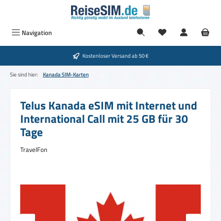
Zum Hauptinhalt springen
Navigation
Kostenloser Versand ab 50 €
Sie sind hier:
Kanada SIM-Karten
Telus Kanada eSIM mit Internet und
International Call mit 25 GB für 30
Tage
TravelFon
Bildergalerie überspringen