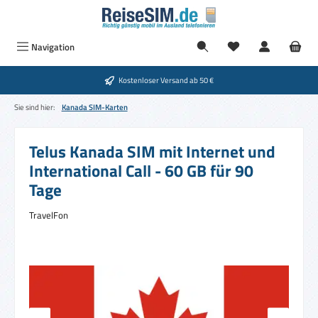
Zum Hauptinhalt springen
Navigation
Kostenloser Versand ab 50 €
Sie sind hier:
Kanada SIM-Karten
Telus Kanada SIM mit Internet und
International Call - 60 GB für 90
Tage
TravelFon
Bildergalerie überspringen