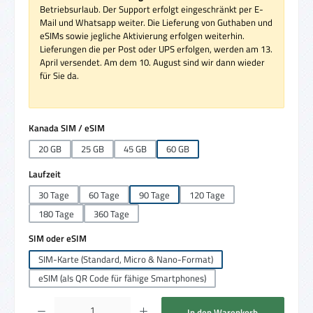
Betriebsurlaub. Der Support erfolgt eingeschränkt per E-
Mail und Whatsapp weiter. Die Lieferung von Guthaben und
eSIMs sowie jegliche Aktivierung erfolgen weiterhin.
Lieferungen die per Post oder UPS erfolgen, werden am 13.
April versendet. Am dem 10. August sind wir dann wieder
für Sie da.
auswählen
Kanada SIM / eSIM
20 GB
25 GB
45 GB
60 GB
auswählen
Laufzeit
30 Tage
60 Tage
90 Tage
120 Tage
180 Tage
360 Tage
auswählen
SIM oder eSIM
SIM-Karte (Standard, Micro & Nano-Format)
eSIM (als QR Code für fähige Smartphones)
Produkt Anzahl: Gib den gewünschten Wert ein oder benutze die Schaltflächen um die 
In den Warenkorb