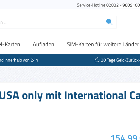
Service-Hotline
02832 - 980910
M-Karten
Aufladen
SIM-Karten für weitere Länder
nd innerhalb von 24h
30 Tage Geld-Zurück
USA only mit International Ca
Regulärer Prei
154,99 