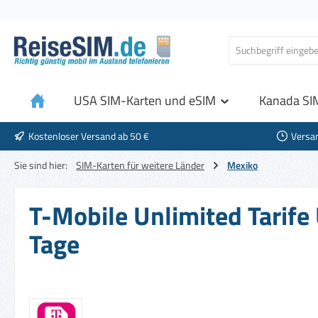
 Hauptinhalt springen
Zur Suche springen
Zur Hauptnavigation springen
USA SIM-Karten und eSIM
Kanada SI
Kostenloser Versand ab 50 €
Versa
Sie sind hier:
SIM-Karten für weitere Länder
Mexiko
T-Mobile Unlimited Tarife 
Tage
Bildergalerie überspringen