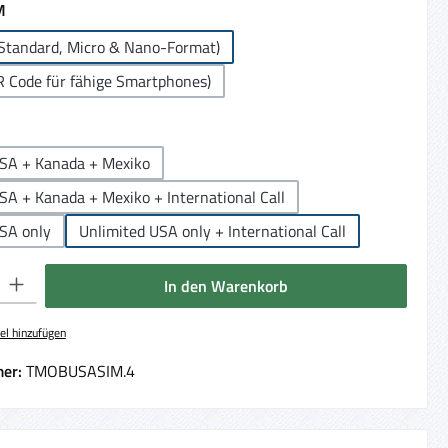
auswählen
M
Standard, Micro & Nano-Format)
R Code für fähige Smartphones)
auswählen
USA + Kanada + Mexiko
SA + Kanada + Mexiko + International Call
SA only
Unlimited USA only + International Call
 Gib den gewünschten Wert ein oder benutze die Schaltflächen um die Anzahl 
In den Warenkorb
el hinzufügen
er:
TMOBUSASIM.4