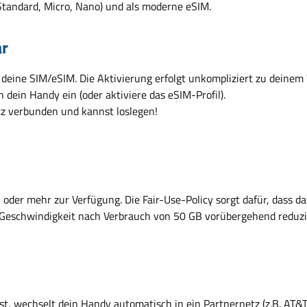
(Standard, Micro, Nano) und als moderne eSIM.
ar
 deine SIM/eSIM. Die Aktivierung erfolgt unkompliziert zu deine
 dein Handy ein (oder aktiviere das eSIM-Profil).
tz verbunden und kannst loslegen!
der mehr zur Verfügung. Die Fair-Use-Policy sorgt dafür, dass das 
e Geschwindigkeit nach Verbrauch von 50 GB vorübergehend reduzie
t, wechselt dein Handy automatisch in ein Partnernetz (z.B. AT&T)