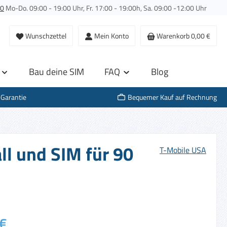
00
Mo-Do. 09:00 - 19:00 Uhr, Fr. 17:00 - 19:00h, Sa. 09:00 -12:00 Uhr
Wunschzettel
Mein Konto
Warenkorb
0,00 €
Bau deine SIM
FAQ
Blog
-Garantie
Bequemer Kauf auf Rechnung
ll und SIM für 90
T-Mobile USA
s:
€