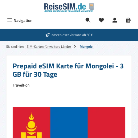
Zum Hauptinhalt springen
Navigation
Kostenloser Versand ab 50 €
Sie sind hier:
SIM-Karten für weitere Länder
Mongolei
Prepaid eSIM Karte für Mongolei - 3
GB für 30 Tage
TravelFon
Bildergalerie überspringen