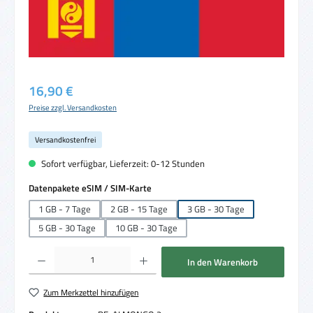
Regulärer Preis:
16,90 €
Preise zzgl. Versandkosten
Versandkostenfrei
Sofort verfügbar, Lieferzeit: 0-12 Stunden
auswählen
Datenpakete eSIM / SIM-Karte
1 GB - 7 Tage
2 GB - 15 Tage
3 GB - 30 Tage
5 GB - 30 Tage
10 GB - 30 Tage
Produkt Anzahl: Gib den gewünschten Wert ein oder benutze die Schaltflächen um die 
In den Warenkorb
Zum Merkzettel hinzufügen