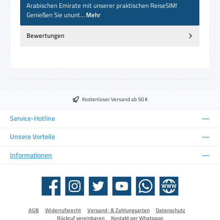
Arabischen Emirate mit unserer praktischen ReiseSIM!
Genießen Sie ununt…
Mehr
Bewertungen
Kostenloser Versand ab 50 €
Service-Hotline
Unsere Vorteile
Informationen
Facebook
Instagram
Twitter
YouTube
WhatsApp
Website
AGB
Widerrufsrecht
Versand- & Zahlungsarten
Datenschutz
Rückruf vereinbaren
Kontakt per Whatsapp