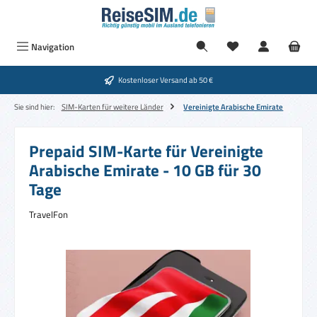
Zum Hauptinhalt springen
Navigation
Kostenloser Versand ab 50 €
Sie sind hier:
SIM-Karten für weitere Länder
Vereinigte Arabische Emirate
Prepaid SIM-Karte für Vereinigte
Arabische Emirate - 10 GB für 30
Tage
TravelFon
Bildergalerie überspringen