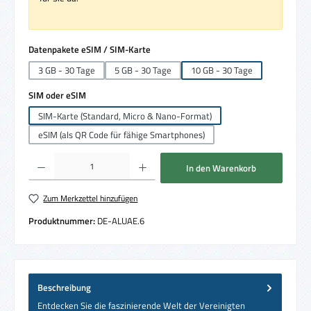
auswählen
Datenpakete eSIM / SIM-Karte
3 GB - 30 Tage
5 GB - 30 Tage
10 GB - 30 Tage
auswählen
SIM oder eSIM
SIM-Karte (Standard, Micro & Nano-Format)
eSIM (als QR Code für fähige Smartphones)
Produkt Anzahl: Gib den gewünschten Wert ein oder benutze die Schaltflächen um die 
In den Warenkorb
Zum Merkzettel hinzufügen
Produktnummer:
DE-ALUAE.6
Beschreibung
Entdecken Sie die faszinierende Welt der Vereinigten