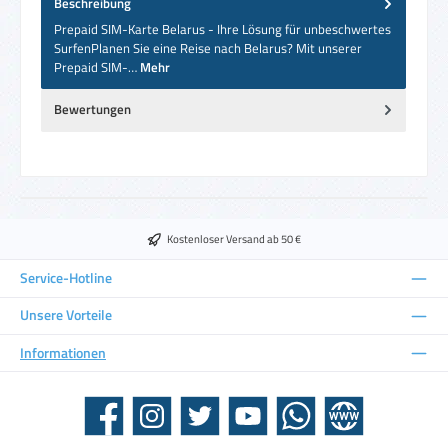
Beschreibung
Prepaid SIM-Karte Belarus - Ihre Lösung für unbeschwertes
SurfenPlanen Sie eine Reise nach Belarus? Mit unserer
Prepaid SIM-…
Mehr
Bewertungen
Kostenloser Versand ab 50 €
Service-Hotline
Unsere Vorteile
Informationen
Facebook
Instagram
Twitter
YouTube
WhatsApp
Website