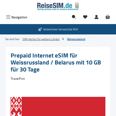
Zum Hauptinhalt springen
Navigation
Kostenloser Versand ab 50 €
Sie sind hier:
SIM-Karten für weitere Länder
Weissrussland
Prepaid Internet eSIM für
Weissrussland / Belarus mit 10 GB
für 30 Tage
TravelFon
Bildergalerie überspringen