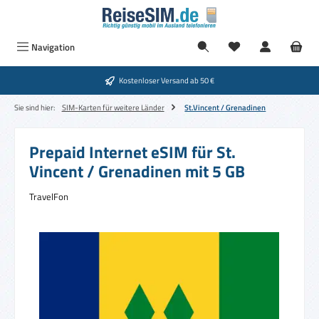
Zum Hauptinhalt springen
Navigation
Kostenloser Versand ab 50 €
Sie sind hier:
SIM-Karten für weitere Länder
St.Vincent / Grenadinen
Prepaid Internet eSIM für St.
Vincent / Grenadinen mit 5 GB
TravelFon
Bildergalerie überspringen