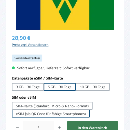
Regulärer Preis:
28,90 €
Preise zzgl. Versandkosten
Versandkostenfrei
Sofort verfügbar, Lieferzeit: Sofort verfügbar
auswählen
Datenpakete eSIM / SIM-Karte
3 GB - 30 Tage
5 GB - 30 Tage
10 GB - 30 Tage
auswählen
SIM oder eSIM
SIM-Karte (Standard, Micro & Nano-Format)
eSIM (als QR Code für fähige Smartphones)
Produkt Anzahl: Gib den gewünschten Wert ein oder benutze die Schaltflächen um die 
In den Warenkorb