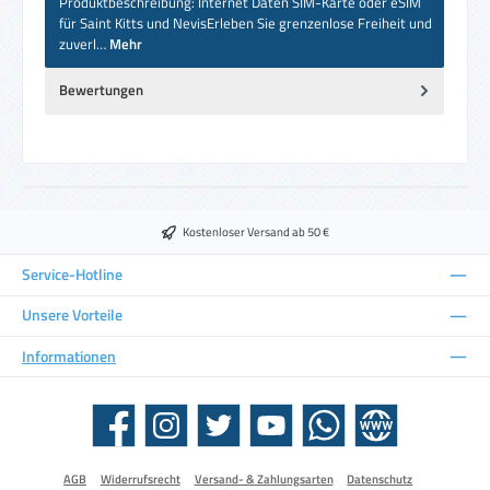
Produktbeschreibung: Internet Daten SIM-Karte oder eSIM
für Saint Kitts und NevisErleben Sie grenzenlose Freiheit und
zuverl…
Mehr
Bewertungen
Kostenloser Versand ab 50 €
Service-Hotline
Unsere Vorteile
Informationen
Facebook
Instagram
Twitter
YouTube
WhatsApp
Website
AGB
Widerrufsrecht
Versand- & Zahlungsarten
Datenschutz