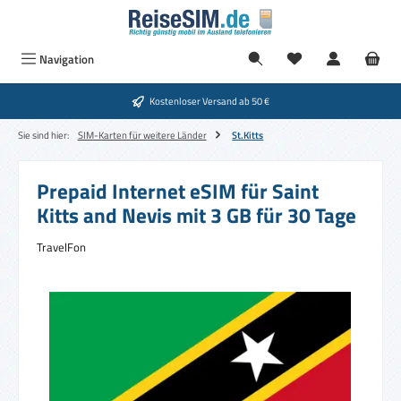
Zum Hauptinhalt springen
Navigation
Kostenloser Versand ab 50 €
Sie sind hier:
SIM-Karten für weitere Länder
St.Kitts
Prepaid Internet eSIM für Saint
Kitts and Nevis mit 3 GB für 30 Tage
TravelFon
Bildergalerie überspringen