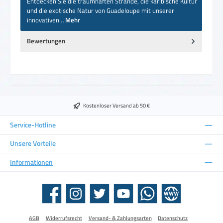
Entdecken Sie die traumhaften Strände, die karibische Kultur
und die exotische Natur von Guadeloupe mit unserer
innovativen…
Mehr
Bewertungen
Kostenloser Versand ab 50 €
Service-Hotline
Unsere Vorteile
Informationen
Facebook
Instagram
Twitter
YouTube
WhatsApp
Website
AGB
Widerrufsrecht
Versand- & Zahlungsarten
Datenschutz