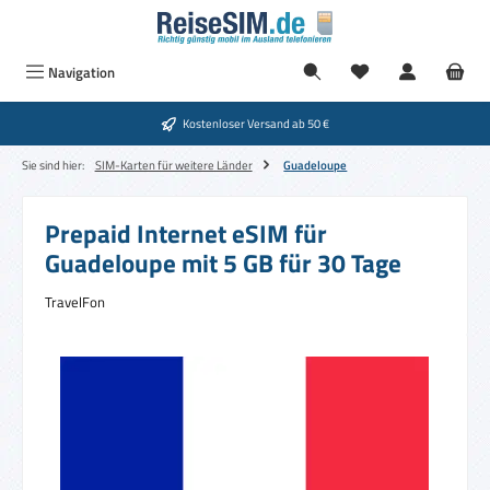
Zum Hauptinhalt springen
Navigation
Kostenloser Versand ab 50 €
Sie sind hier:
SIM-Karten für weitere Länder
Guadeloupe
Prepaid Internet eSIM für
Guadeloupe mit 5 GB für 30 Tage
TravelFon
Bildergalerie überspringen