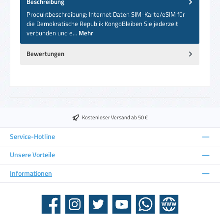
Beschreibung
Produktbeschreibung: Internet Daten SIM-Karte/eSIM für
die Demokratische Republik KongoBleiben Sie jederzeit
verbunden und e…
Mehr
Bewertungen
Kostenloser Versand ab 50 €
Service-Hotline
Unsere Vorteile
Informationen
Facebook
Instagram
Twitter
YouTube
WhatsApp
Website