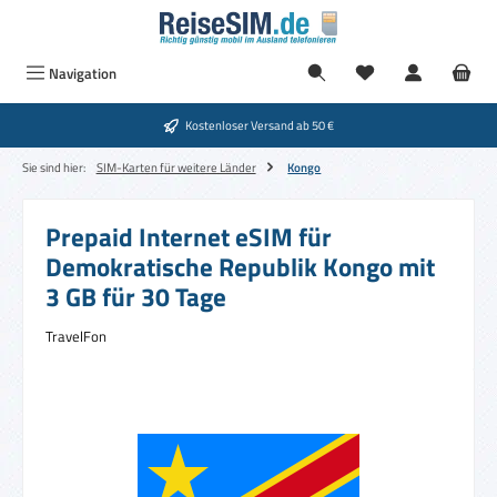
Zum Hauptinhalt springen
Navigation
Kostenloser Versand ab 50 €
Sie sind hier:
SIM-Karten für weitere Länder
Kongo
Prepaid Internet eSIM für
Demokratische Republik Kongo mit
3 GB für 30 Tage
TravelFon
Bildergalerie überspringen