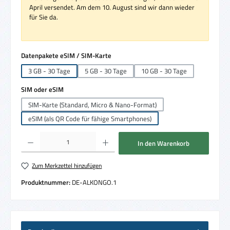
April versendet. Am dem 10. August sind wir dann wieder
für Sie da.
auswählen
Datenpakete eSIM / SIM-Karte
3 GB - 30 Tage
5 GB - 30 Tage
10 GB - 30 Tage
auswählen
SIM oder eSIM
SIM-Karte (Standard, Micro & Nano-Format)
eSIM (als QR Code für fähige Smartphones)
Produkt Anzahl: Gib den gewünschten Wert ein oder benutze die Schaltflächen um die 
In den Warenkorb
Zum Merkzettel hinzufügen
Produktnummer:
DE-ALKONGO.1