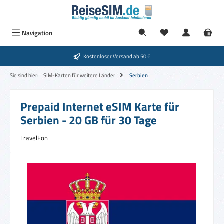
Zum Hauptinhalt springen
Navigation
Kostenloser Versand ab 50 €
Sie sind hier:
SIM-Karten für weitere Länder
Serbien
Prepaid Internet eSIM Karte für
Serbien - 20 GB für 30 Tage
TravelFon
Bildergalerie überspringen