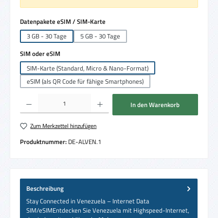
auswählen
Datenpakete eSIM / SIM-Karte
3 GB - 30 Tage
5 GB - 30 Tage
auswählen
SIM oder eSIM
SIM-Karte (Standard, Micro & Nano-Format)
eSIM (als QR Code für fähige Smartphones)
Produkt Anzahl: Gib den gewünschten Wert ein oder benutze die Schaltflächen um die 
In den Warenkorb
Zum Merkzettel hinzufügen
Produktnummer:
DE-ALVEN.1
Beschreibung
Stay Connected in Venezuela – Internet Data
SIM/eSIMEntdecken Sie Venezuela mit Highspeed-Internet,