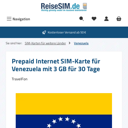
Zum Hauptinhalt springen
Navigation
Kostenloser Versand ab 50 €
Sie sind hier:
SIM-Karten für weitere Länder
Venezuela
Prepaid Internet SIM-Karte für
Venezuela mit 3 GB für 30 Tage
TravelFon
Bildergalerie überspringen