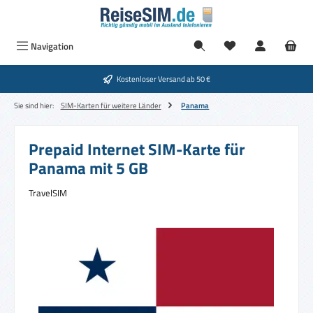
Zum Hauptinhalt springen
Navigation
Kostenloser Versand ab 50 €
Sie sind hier:
SIM-Karten für weitere Länder
Panama
Prepaid Internet SIM-Karte für
Panama mit 5 GB
TravelSIM
Bildergalerie überspringen