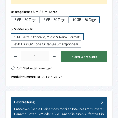
auswählen
Datenpakete eSIM / SIM-Karte
3 GB - 30 Tage
5 GB - 30 Tage
10 GB - 30 Tage
auswählen
SIM oder eSIM
SIM-Karte (Standard, Micro & Nano-Format)
eSIM (als QR Code für fähige Smartphones)
Produkt Anzahl: Gib den gewünschten Wert ein oder benutze die Schaltflächen um die 
In den Warenkorb
Zum Merkzettel hinzufügen
Produktnummer:
DE-ALPANAMA.6
Beschreibung
Entdecken Sie die Freiheit des mobilen Internets mit unserer
Panama Daten-SIM oder eSIMPlanen Sie einen Aufenthalt in