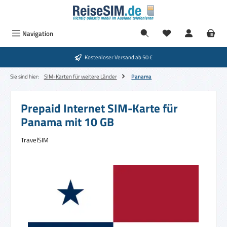
Zum Hauptinhalt springen
Navigation
Kostenloser Versand ab 50 €
Sie sind hier:
SIM-Karten für weitere Länder
Panama
Prepaid Internet SIM-Karte für
Panama mit 10 GB
TravelSIM
Bildergalerie überspringen