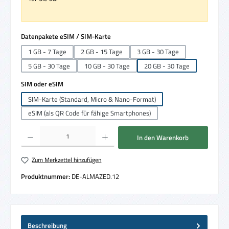
auswählen
Datenpakete eSIM / SIM-Karte
1 GB - 7 Tage
2 GB - 15 Tage
3 GB - 30 Tage
5 GB - 30 Tage
10 GB - 30 Tage
20 GB - 30 Tage
auswählen
SIM oder eSIM
SIM-Karte (Standard, Micro & Nano-Format)
eSIM (als QR Code für fähige Smartphones)
Produkt Anzahl: Gib den gewünschten Wert ein oder benutze die Schaltflächen um die 
In den Warenkorb
Zum Merkzettel hinzufügen
Produktnummer:
DE-ALMAZED.12
Beschreibung