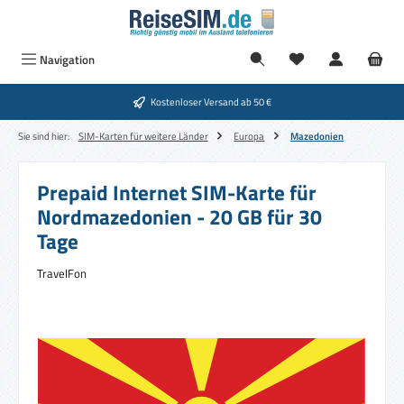
Zum Hauptinhalt springen
Navigation
Kostenloser Versand ab 50 €
Sie sind hier:
SIM-Karten für weitere Länder
Europa
Mazedonien
Prepaid Internet SIM-Karte für
Nordmazedonien - 20 GB für 30
Tage
TravelFon
Bildergalerie überspringen