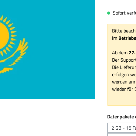
Sofort verfü
Bitte beach
im
Betrieb
Ab dem
27.
Der Support
Die Lieferu
erfolgen we
werden am 1
wieder für S
Datenpakete 
2 GB - 15 T