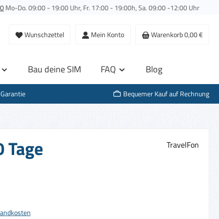
00
Mo-Do. 09:00 - 19:00 Uhr, Fr. 17:00 - 19:00h, Sa. 09:00 -12:00 Uhr
Wunschzettel
Mein Konto
Warenkorb
0,00 €
Bau deine SIM
FAQ
Blog
-Garantie
Bequemer Kauf auf Rechnung
0 Tage
TravelFon
s:
rsandkosten