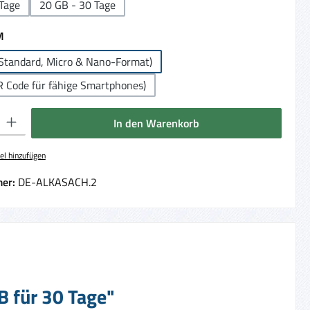
Tage
20 GB - 30 Tage
auswählen
M
Standard, Micro & Nano-Format)
R Code für fähige Smartphones)
 Gib den gewünschten Wert ein oder benutze die Schaltflächen um die Anzahl 
In den Warenkorb
el hinzufügen
er:
DE-ALKASACH.2
B für 30 Tage"