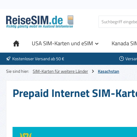
 Hauptinhalt springen
Zur Suche springen
Zur Hauptnavigation springen
USA SIM-Karten und eSIM
Kanada SI
Kostenloser Versand ab 50 €
Versa
Sie sind hier:
SIM-Karten für weitere Länder
Kasachstan
Prepaid Internet SIM-Kart
Bildergalerie überspringen