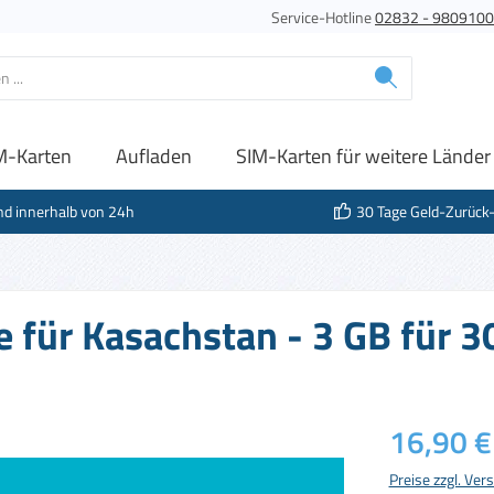
Service-Hotline
02832 - 980910
M-Karten
Aufladen
SIM-Karten für weitere Länder
nd innerhalb von 24h
30 Tage Geld-Zurück
e für Kasachstan - 3 GB für 3
Regulärer Prei
16,90 €
Preise zzgl. Ve