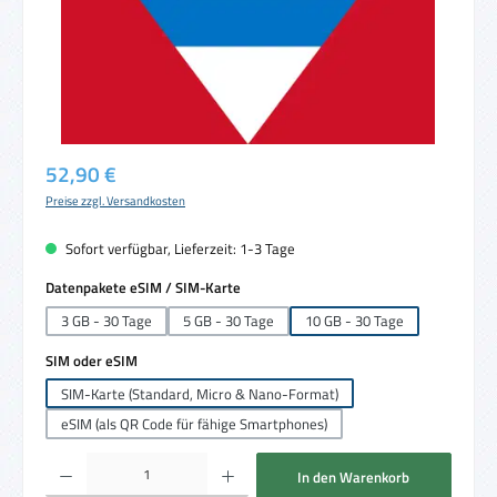
Regulärer Preis:
52,90 €
Preise zzgl. Versandkosten
Sofort verfügbar, Lieferzeit: 1-3 Tage
auswählen
Datenpakete eSIM / SIM-Karte
3 GB - 30 Tage
5 GB - 30 Tage
10 GB - 30 Tage
auswählen
SIM oder eSIM
SIM-Karte (Standard, Micro & Nano-Format)
eSIM (als QR Code für fähige Smartphones)
Produkt Anzahl: Gib den gewünschten Wert ein oder benutze die Schaltflächen um die 
In den Warenkorb