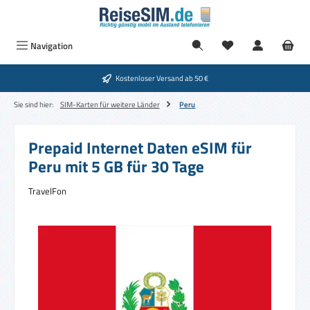
Zum Hauptinhalt springen
Navigation
Kostenloser Versand ab 50 €
Sie sind hier:
SIM-Karten für weitere Länder
Peru
Prepaid Internet Daten eSIM für
Peru mit 5 GB für 30 Tage
TravelFon
Bildergalerie überspringen