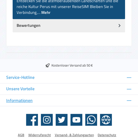
Entdecken Sie die atemberaubenden Landschaften und die
reiche Kultur Perus mit unserer ReiseSIM! Bleiben Sie in
Verbindung,…
Mehr
Bewertungen
Kostenloser Versand ab 50 €
Service-Hotline
Unsere Vorteile
Informationen
Facebook
Instagram
Twitter
YouTube
WhatsApp
Website
AGB
Widerrufsrecht
Versand- & Zahlungsarten
Datenschutz