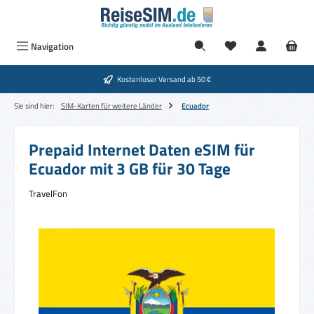
Zum Hauptinhalt springen
Navigation
Kostenloser Versand ab 50 €
Sie sind hier:
SIM-Karten für weitere Länder
Ecuador
Prepaid Internet Daten eSIM für
Ecuador mit 3 GB für 30 Tage
TravelFon
Bildergalerie überspringen