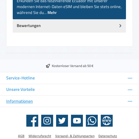
Erkunden Sie das faszinierende Ecuador mit unserer
modernen Internet-Daten eSIM und bleiben Sie stets online,
während Sie du…
Mehr
Bewertungen
Kostenloser Versand ab 50 €
Service-Hotline
Unsere Vorteile
Informationen
Facebook
Instagram
Twitter
YouTube
WhatsApp
Website
AGB
Widerrufsrecht
Versand- & Zahlungsarten
Datenschutz