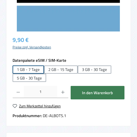
Regulärer Preis:
9,90 €
Preise zzgl. Versandkosten
auswählen
Datenpakete eSIM / SIM-Karte
1 GB - 7 Tage
2 GB - 15 Tage
3 GB - 30 Tage
5 GB - 30 Tage
Produkt Anzahl: Gib den gewünschten Wert ein oder benutze die Schaltflächen um die 
In den Warenkorb
Zum Merkzettel hinzufügen
Produktnummer:
DE-ALBOTS.1