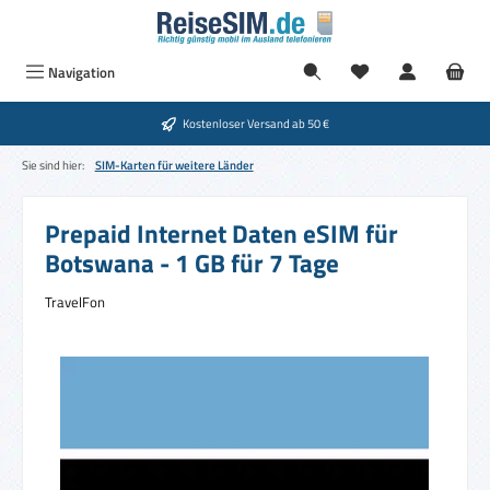
Zum Hauptinhalt springen
Navigation
Kostenloser Versand ab 50 €
Sie sind hier:
SIM-Karten für weitere Länder
Prepaid Internet Daten eSIM für
Botswana - 1 GB für 7 Tage
TravelFon
Bildergalerie überspringen