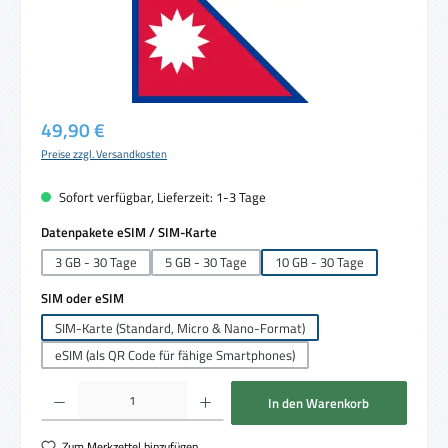
Regulärer Preis:
49,90 €
Preise zzgl. Versandkosten
Sofort verfügbar, Lieferzeit: 1-3 Tage
auswählen
Datenpakete eSIM / SIM-Karte
3 GB - 30 Tage
5 GB - 30 Tage
10 GB - 30 Tage
auswählen
SIM oder eSIM
SIM-Karte (Standard, Micro & Nano-Format)
eSIM (als QR Code für fähige Smartphones)
Produkt Anzahl: Gib den gewünschten Wert ein oder benutze die Schaltflächen um die 
In den Warenkorb
Zum Merkzettel hinzufügen