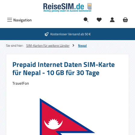
Zum Hauptinhalt springen
Navigation
Kostenloser Versand ab 50 €
Sie sind hier:
SIM-Karten für weitere Länder
Nepal
Prepaid Internet Daten SIM-Karte
für Nepal - 10 GB für 30 Tage
TravelFon
Bildergalerie überspringen