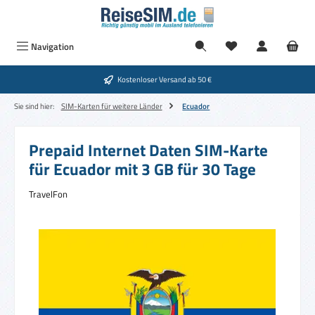
Zum Hauptinhalt springen
Navigation
Kostenloser Versand ab 50 €
Sie sind hier:
SIM-Karten für weitere Länder
Ecuador
Prepaid Internet Daten SIM-Karte
für Ecuador mit 3 GB für 30 Tage
TravelFon
Bildergalerie überspringen