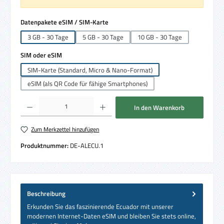
auswählen
Datenpakete eSIM / SIM-Karte
3 GB - 30 Tage
5 GB - 30 Tage
10 GB - 30 Tage
auswählen
SIM oder eSIM
SIM-Karte (Standard, Micro & Nano-Format)
eSIM (als QR Code für fähige Smartphones)
Produkt Anzahl: Gib den gewünschten Wert ein oder benutze die Schaltflächen um die 
In den Warenkorb
Zum Merkzettel hinzufügen
Produktnummer:
DE-ALECU.1
Beschreibung
Erkunden Sie das faszinierende Ecuador mit unserer
modernen Internet-Daten eSIM und bleiben Sie stets online,