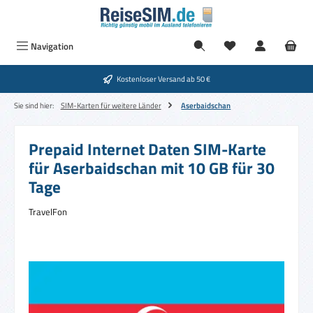
Zum Hauptinhalt springen
Navigation
Kostenloser Versand ab 50 €
Sie sind hier:
SIM-Karten für weitere Länder
Aserbaidschan
Prepaid Internet Daten SIM-Karte
für Aserbaidschan mit 10 GB für 30
Tage
TravelFon
Bildergalerie überspringen