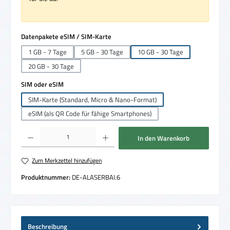
auswählen
Datenpakete eSIM / SIM-Karte
1 GB - 7 Tage
5 GB - 30 Tage
10 GB - 30 Tage
20 GB - 30 Tage
auswählen
SIM oder eSIM
SIM-Karte (Standard, Micro & Nano-Format)
eSIM (als QR Code für fähige Smartphones)
Produkt Anzahl: Gib den gewünschten Wert ein oder benutze die Schaltflächen um die 
In den Warenkorb
Zum Merkzettel hinzufügen
Produktnummer:
DE-ALASERBAI.6
Beschreibung