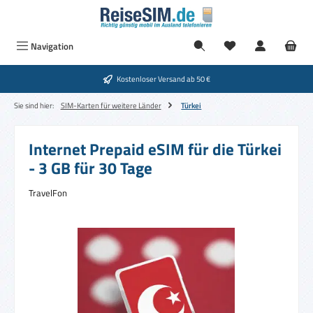
Zum Hauptinhalt springen
Navigation
Kostenloser Versand ab 50 €
Sie sind hier:
SIM-Karten für weitere Länder
Türkei
Internet Prepaid eSIM für die Türkei
- 3 GB für 30 Tage
TravelFon
Bildergalerie überspringen