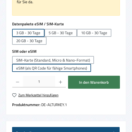
für Sie da.
auswählen
Datenpakete eSIM / SIM-Karte
3 GB - 30 Tage
5 GB - 30 Tage
10 GB - 30 Tage
20 GB - 30 Tage
auswählen
SIM oder eSIM
SIM-Karte (Standard, Micro & Nano-Format)
eSIM (als QR Code für fähige Smartphones)
Produkt Anzahl: Gib den gewünschten Wert ein oder benutze die Schaltflächen um die 
In den Warenkorb
Zum Merkzettel hinzufügen
Produktnummer:
DE-ALTURKEY.1