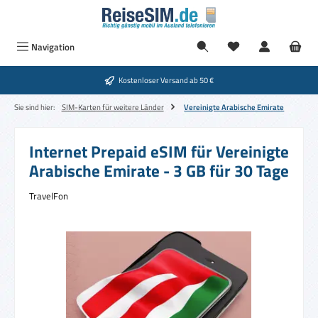
Zum Hauptinhalt springen
Navigation
Kostenloser Versand ab 50 €
Sie sind hier:
SIM-Karten für weitere Länder
Vereinigte Arabische Emirate
Internet Prepaid eSIM für Vereinigte
Arabische Emirate - 3 GB für 30 Tage
TravelFon
Bildergalerie überspringen