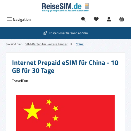
Zum Hauptinhalt springen
Navigation
Kostenloser Versand ab 50 €
Sie sind hier:
SIM-Karten für weitere Länder
China
Internet Prepaid eSIM für China - 10
GB für 30 Tage
TravelFon
Bildergalerie überspringen