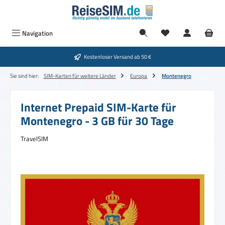
Zum Hauptinhalt springen
Navigation
Kostenloser Versand ab 50 €
Sie sind hier:
SIM-Karten für weitere Länder
Europa
Montenegro
Internet Prepaid SIM-Karte für
Montenegro - 3 GB für 30 Tage
TravelSIM
Bildergalerie überspringen