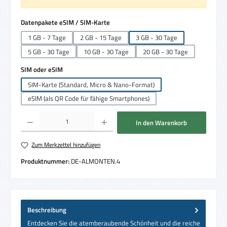
auswählen
Datenpakete eSIM / SIM-Karte
1 GB - 7 Tage
2 GB - 15 Tage
3 GB - 30 Tage
5 GB - 30 Tage
10 GB - 30 Tage
20 GB - 30 Tage
auswählen
SIM oder eSIM
SIM-Karte (Standard, Micro & Nano-Format)
eSIM (als QR Code für fähige Smartphones)
Produkt Anzahl: Gib den gewünschten Wert ein oder benutze die Schaltflächen um die 
In den Warenkorb
Zum Merkzettel hinzufügen
Produktnummer:
DE-ALMONTEN.4
Beschreibung
Entdecken Sie die atemberaubende Schönheit und die reiche